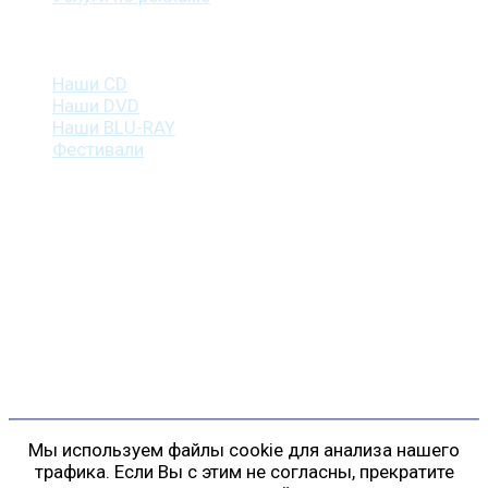
Наша продукция
Наши CD
Наши DVD
Наши BLU-RAY
Фестивали
Контакты
г. Санкт-Петербург
пр. Косыгина, д. 25, корп. 3
+7 (911) 223-19-29
gp@shansonspb.ru
Мы используем файлы cookie для анализа нашего
трафика. Если Вы с этим не согласны, прекратите