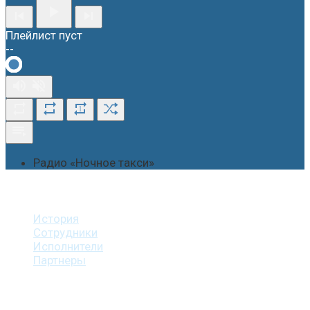
Плейлист пуст
--
1
Радио «Ночное такси»
О студии
История
Сотрудники
Исполнители
Партнеры
Наши услуги