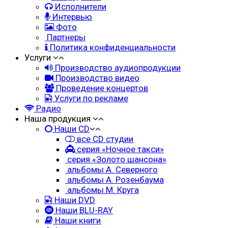
Исполнители
Интервью
Фото
Партнеры
Политика конфиденциальности
Услуги
Производство аудиопродукции
Производство видео
Проведение концертов
Услуги по рекламе
Радио
Наша продукция
Наши CD
все CD студии
серия «Ночное такси»
серия «Золото шансона»
альбомы А. Северного
альбомы А. Розенбаума
альбомы М. Круга
Наши DVD
Наши BLU-RAY
Наши книги