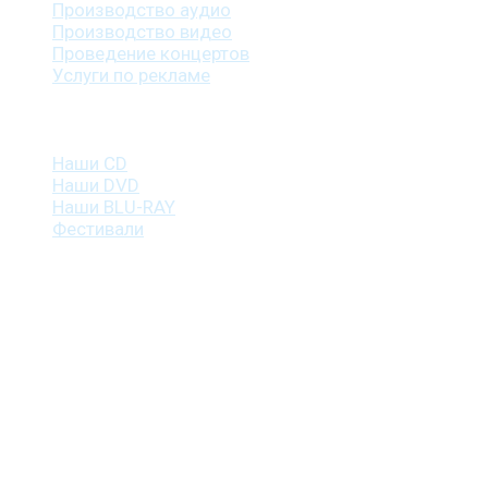
Производство аудио
Производство видео
Проведение концертов
Услуги по рекламе
Наша продукция
Наши CD
Наши DVD
Наши BLU-RAY
Фестивали
Контакты
г. Санкт-Петербург
пр. Косыгина, д. 25, корп. 3
+7 (911) 223-19-29
gp@shansonspb.ru