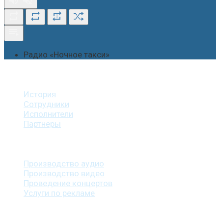
1
Радио «Ночное такси»
О студии
История
Сотрудники
Исполнители
Партнеры
Наши услуги
Производство аудио
Производство видео
Проведение концертов
Услуги по рекламе
Наша продукция