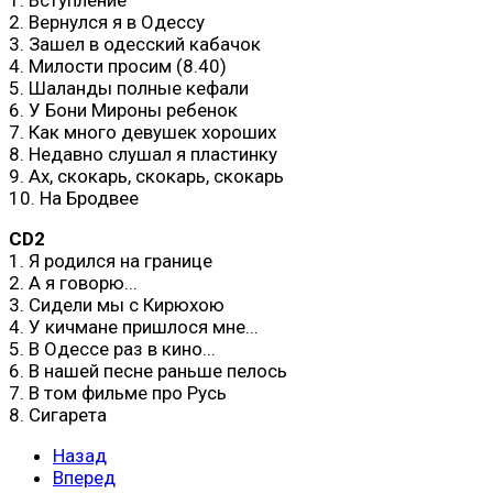
2. Вернулся я в Одессу
3. Зашел в одесский кабачок
4. Милости просим (8.40)
5. Шаланды полные кефали
6. У Бони Мироны ребенок
7. Как много девушек хороших
8. Недавно слушал я пластинку
9. Ах, скокарь, скокарь, скокарь
10. На Бродвее
CD2
1. Я родился на границе
2. А я говорю...
3. Сидели мы с Кирюхою
4. У кичмане пришлося мне...
5. В Одессе раз в кино...
6. В нашей песне раньше пелось
7. В том фильме про Русь
8. Сигарета
Назад
Вперед