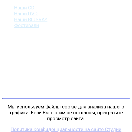
Наши CD
Наши DVD
Наши BLU-RAY
Фестивали
Контакты
г. Санкт-Петербург
пр. Косыгина, д. 25, корп. 3
+7 (911) 223-19-29
gp@shansonspb.ru
Мы используем файлы cookie для анализа нашего
трафика. Если Вы с этим не согласны, прекратите
просмотр сайта.
Политика конфиденциальности на сайте Студии