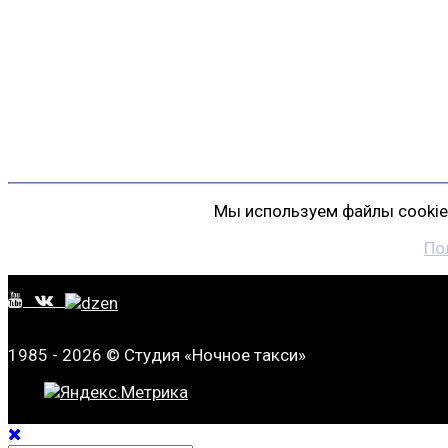
г. Санкт-Петербург
пр. Косыгина, д. 25, корп. 3
+7 (911) 223-19-29
gp@shansonspb.ru
Мы используем файлы cookie 
По
1985 - 2026 © Студия «Ночное такси»