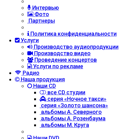
Интервью
Фото
Партнеры
Политика конфиденциальности
Услуги
Производство аудиопродукции
Производство видео
Проведение концертов
Услуги по рекламе
Радио
Наша продукция
Наши CD
все CD студии
серия «Ночное такси»
серия «Золото шансона»
альбомы А. Северного
альбомы А. Розенбаума
альбомы М. Круга
Наши DVD