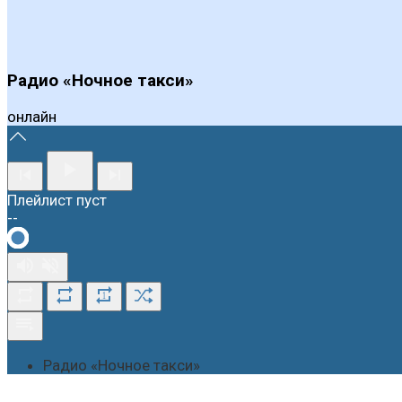
Радио «Ночное такси»
онлайн
Плейлист пуст
--
1
Радио «Ночное такси»
О студии