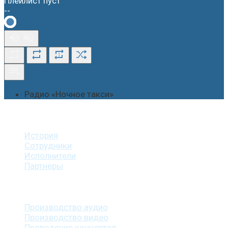
Плейлист пуст
--
1
Радио «Ночное такси»
О студии
История
Сотрудники
Исполнители
Партнеры
Наши услуги
Производство аудио
Производство видео
Проведение концертов