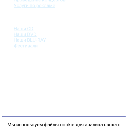
Услуги по рекламе
Наша продукция
Наши CD
Наши DVD
Наши BLU-RAY
Фестивали
Контакты
г. Санкт-Петербург
пр. Косыгина, д. 25, корп. 3
+7 (911) 223-19-29
gp@shansonspb.ru
Мы используем файлы cookie для анализа нашего