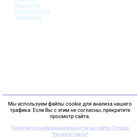
Наши DVD
Наши BLU-RAY
Фестивали
Контакты
г. Санкт-Петербург
пр. Косыгина, д. 25, корп. 3
+7 (911) 223-19-29
gp@shansonspb.ru
Мы используем файлы cookie для анализа нашего
трафика. Если Вы с этим не согласны, прекратите
просмотр сайта.
Политика конфиденциальности на сайте Студии
"Ночное такси"