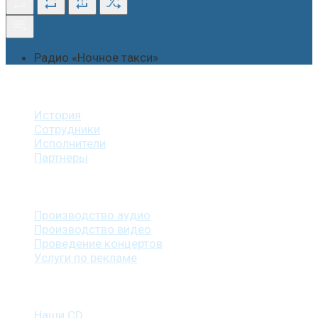
1
Радио «Ночное такси»
О студии
История
Сотрудники
Исполнители
Партнеры
Наши услуги
Производство аудио
Производство видео
Проведение концертов
Услуги по рекламе
Наша продукция
Наши CD