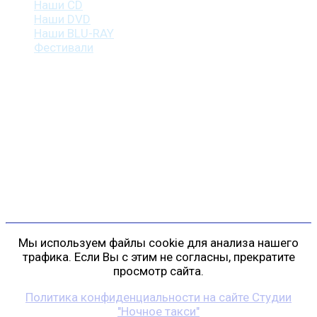
Наши CD
Наши DVD
Наши BLU-RAY
Фестивали
Контакты
г. Санкт-Петербург
пр. Косыгина, д. 25, корп. 3
+7 (911) 223-19-29
gp@shansonspb.ru
Мы используем файлы cookie для анализа нашего
трафика. Если Вы с этим не согласны, прекратите
просмотр сайта.
Политика конфиденциальности на сайте Студии
"Ночное такси"