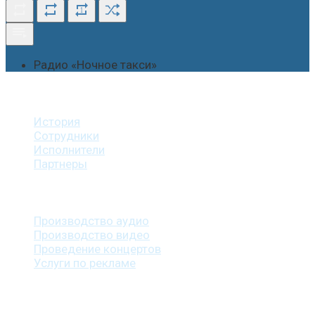
1
Радио «Ночное такси»
О студии
История
Сотрудники
Исполнители
Партнеры
Наши услуги
Производство аудио
Производство видео
Проведение концертов
Услуги по рекламе
Наша продукция