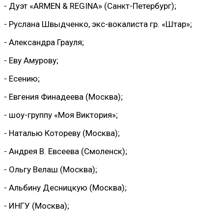
- Дуэт «ARMEN & REGINA» (Санкт-Петербург);
- Руслана Швыдченко, экс-вокалиста гр. «Штар»;
- Александра Грауля;
- Еву Амурову;
- Есению;
- Евгения Финадеева (Москва);
- шоу-группу «Моя Виктория»;
- Наталью Котореву (Москва);
- Андрея В. Евсеева (Смоленск);
- Ольгу Велаш (Москва);
- Альбину Десницкую (Москва);
- ИНГУ (Москва);