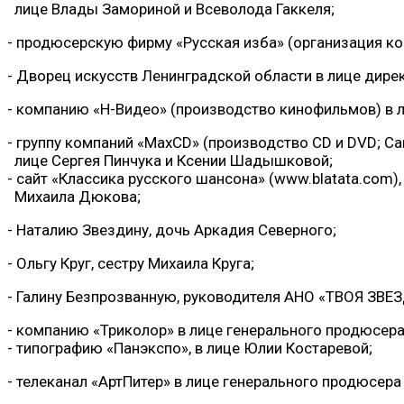
лице Влады Замориной и Всеволода Гаккеля;
- продюсерскую фирму «Русская изба» (организация кон
- Дворец искусств Ленинградской области в лице дирек
- компанию «Н-Видео» (производство кинофильмов) в 
- группу компаний «МаxCD» (производство CD и DVD; Са
лице Сергея Пинчука и Ксении Шадышковой;
- сайт «Классика русского шансона» (www.blatata.com)
Михаила Дюкова;
- Наталию Звездину, дочь Аркадия Северного;
- Ольгу Круг, сестру Михаила Круга;
- Галину Безпрозванную, руководителя АНО «ТВОЯ ЗВЕЗ
- компанию «Триколор» в лице генерального продюсер
- типографию «Панэкспо», в лице Юлии Костаревой;
- телеканал «АртПитер» в лице генерального продюсера