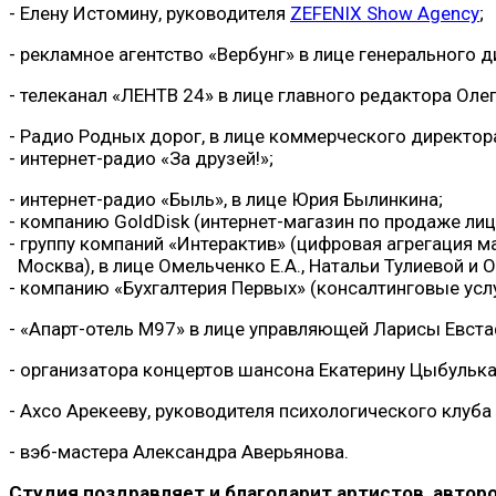
- Елену Истомину, руководителя
ZEFENIX Show Agency
;
- рекламное агентство «Вербунг» в лице генерального 
- телеканал «ЛЕНТВ 24» в лице главного редактора Оле
- Радио Родных дорог, в лице коммерческого директор
- интернет-радио «За друзей!»;
- интернет-радио «Быль», в лице Юрия Былинкина;
- компанию GoldDisk (интернет-магазин по продаже лиц
- группу компаний «Интерактив» (цифровая агрегация м
Москва), в лице Омельченко Е.А., Натальи Тулиевой и
- компанию «Бухгалтерия Первых» (консалтинговые усл
- «Апарт-отель М97» в лице управляющей Ларисы Евста
- организатора концертов шансона Екатерину Цыбулька
- Ахсо Арекееву, руководителя психологического клуба 
- вэб-мастера Александра Аверьянова.
Студия поздравляет и благодарит артистов, авторо