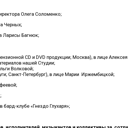
директора Олега Соломенко;
га Черных;
а Ларисы Багнюк;
ензионной CD и DVD продукции; Москва), в лице Алексея
атериалов нашей Студии;
 Ольги Волковой;
уги; Санкт-Петербург), в лице Марии Иржембицкой;
феевой;
;
в бард-клубе «Гнездо Глухаря»;
в, исполнителей, музыкантов и коллективы за сотру