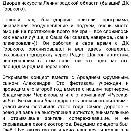
Дворце искусств Ленинградской области (бывший ДК
Горького).
Полный зал, благодарные зрители, программа,
вызвавшая воодушевление и подъем, очень много
эмоций на протяжении всего вечера – все сложилось
как нельзя лучше, а Саша бы сказал, наверное, «как и
планировали»)). Он работал в свое время с ДК
Горького, организовывал и вел здесь концерты,
оказывал поддержку через Радио Шансон артистам,
выступавшим в этом зале, так что для нас это
площадка родная через него.
Открывали концерт вместе с Аркадием Фруминым,
сыном Александра. Это фестиваль учрежден и
проводим его второй год вместе с нашим партнёром,
Владимиром Черняковым и его компанией «Русская
изба». Безмерная благодарность всем исполнителям -
участникам фестиваля этого года. Самое дорогое –
реакция зала на выступления артистов, внимательные
и отзывчивые зрители, сопереживавшие, и не
скрывавшие своих восторгов. Ведущим концерта был
Глеб Щур, актер театра и кино, наш друг и коллега, в