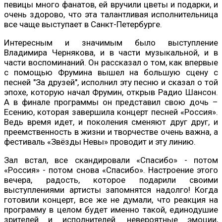
певицы много фанатов, ей вручили цветы и подарки, и
очень здорово, что эта талантливая исполнительница
все чаще выступает в Санкт-Петербурге.
Интересным и значимым было выступление
Владимира Чернякова, и в части музыкальной, и в
части воспоминаний. Он рассказал о том, как впервые
с помощью Фрумина вышел на большую сцену с
песней "За друзей", исполнил эту песню и сказал о той
эпохе, которую начал Фрумин, открыв Радио Шансон.
А в финале программы он представил свою дочь –
Есению, которая завершила концерт песней «Россия».
Ведь время идет, и поколения сменяют друг друг, и
преемственность в жизни и творчестве очень важна, а
фестиваль «Звёзды Невы» проводит и эту линию.
Зал встал, все скандировали «Спасибо» - потом
«Россия» - потом снова «Спасибо». Настроение этого
вечера, радость, которое подарили своими
выступлениями артисты запомнятся надолго! Когда
готовили концерт, все же не думали, что реакция на
программу в целом будет именно такой, единодушие
зрителей и исполнителей. невероятные эмоции,