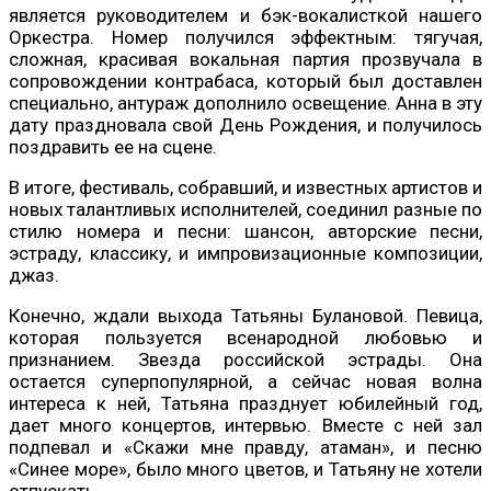
является руководителем и бэк-вокалисткой нашего
Оркестра. Номер получился эффектным: тягучая,
сложная, красивая вокальная партия прозвучала в
сопровождении контрабаса, который был доставлен
специально, антураж дополнило освещение. Анна в эту
дату праздновала свой День Рождения, и получилось
поздравить ее на сцене.
В итоге, фестиваль, собравший, и известных артистов и
новых талантливых исполнителей, соединил разные по
стилю номера и песни: шансон, авторские песни,
эстраду, классику, и импровизационные композиции,
джаз.
Конечно, ждали выхода Татьяны Булановой. Певица,
которая пользуется всенародной любовью и
признанием. Звезда российской эстрады. Она
остается суперпопулярной, а сейчас новая волна
интереса к ней, Татьяна празднует юбилейный год,
дает много концертов, интервью. Вместе с ней зал
подпевал и «Скажи мне правду, атаман», и песню
«Синее море», было много цветов, и Татьяну не хотели
отпускать.