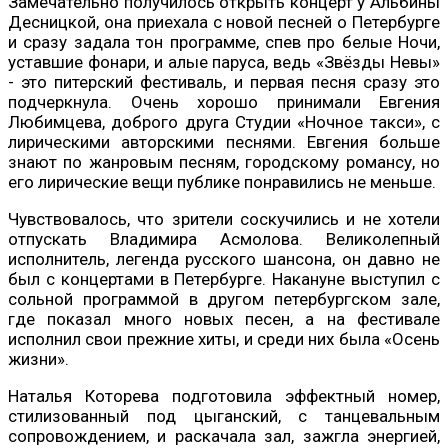
Замечательно получилось открыть концерт у Альбины
Десницкой, она приехала с новой песней о Петербурге
и сразу задала тон программе, спев про белые Ночи,
уставшие фонари, и алые паруса, ведь «Звёзды Невы»
- это питерский фестиваль, и первая песня сразу это
подчеркнула. Очень хорошо принимали Евгения
Любимцева, доброго друга Студии «Ночное такси», с
лирическими авторскими песнями. Евгения больше
знают по жанровым песням, городскому романсу, но
его лирические вещи публике понравились не меньше.
Чувствовалось, что зрители соскучились и не хотели
отпускать Владимира Асмолова. Великолепный
исполнитель, легенда русского шансона, он давно не
был с концертами в Петербурге. Накануне выступил с
сольной программой в другом петербургском зале,
где показал много новых песен, а на фестивале
исполнил свои прежние хиты, и среди них была «Осень
жизни».
Наталья Которева подготовила эффектный номер,
стилизованный под цыганский, с танцевальным
сопровождением, и раскачала зал, зажгла энергией,