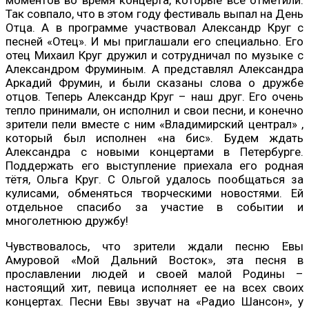
Так совпало, что в этом году фестиваль выпал на День
Отца. А в программе участвовал Александр Круг с
песней «Отец». И мы приглашали его специально. Его
отец Михаил Круг дружил и сотрудничал по музыке с
Александром Фруминым. А представлял Александра
Аркадий Фрумин, и были сказаны слова о дружбе
отцов. Теперь Александр Круг – наш друг. Его очень
тепло принимали, он исполнил и свои песни, и конечно
зрители пели вместе с ним «Владимирский централ» ,
который был исполнен «на бис». Будем ждать
Александра с новыми концертами в Петербурге.
Поддержать его выступление приехала его родная
тётя, Ольга Круг. С Ольгой удалось пообщаться за
кулисами, обменяться творческими новостями. Ей
отдельное спасибо за участие в событии и
многолетнюю дружбу!
Чувствовалось, что зрители ждали песню Евы
Амуровой «Мой Дальний Восток», эта песня в
прославлении людей и своей малой Родины –
настоящий хит, певица исполняет ее на всех своих
концертах. Песни Евы звучат на «Радио Шансон», у