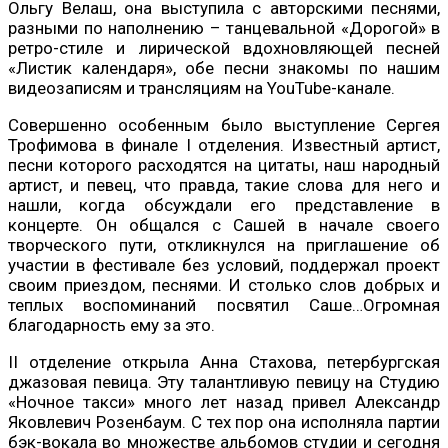
Ольгу Велаш, она выступила с авторскими песнями,
разными по наполнению – танцевальной «Дорогой» в
ретро-стиле и лирической вдохновляющей песней
«Листик календаря», обе песни знакомы по нашим
видеозаписям и трансляциям на YouTube-канале.
Совершенно особенным было выступление Сергея
Трофимова в финале I отделения. Известный артист,
песни которого расходятся на цитаты, наш народный
артист, и певец, что правда, такие слова для него и
нашли, когда обсуждали его представление в
концерте. Он общался с Сашей в начале своего
творческого пути, откликнулся на приглашение об
участии в фестивале без условий, поддержал проект
своим приездом, песнями. И столько слов добрых и
теплых воспоминаний посвятил Саше…Огромная
благодарность ему за это.
II отделение открыла Анна Стахова, петербургская
джазовая певица. Эту талантливую певицу на Студию
«Ночное такси» много лет назад привел Александр
Яковлевич Розенбаум. С тех пор она исполняла партии
бэк-вокала во множестве альбомов студии и сегодня