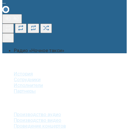
--
1
Радио «Ночное такси»
О студии
История
Сотрудники
Исполнители
Партнеры
Наши услуги
Производство аудио
Производство видео
Проведение концертов