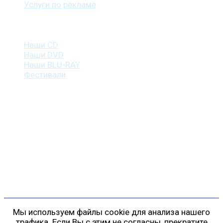
Услуги по рекламе
Наша продукция
Наши CD
Наши DVD
Наши BLU-RAY
Фестивали
Контакты
г. Санкт-Петербург
пр. Косыгина, д. 25, корп. 3
+7 (911) 223-19-29
gp@shansonspb.ru
Мы используем файлы cookie для анализа нашего
трафика. Если Вы с этим не согласны, прекратите