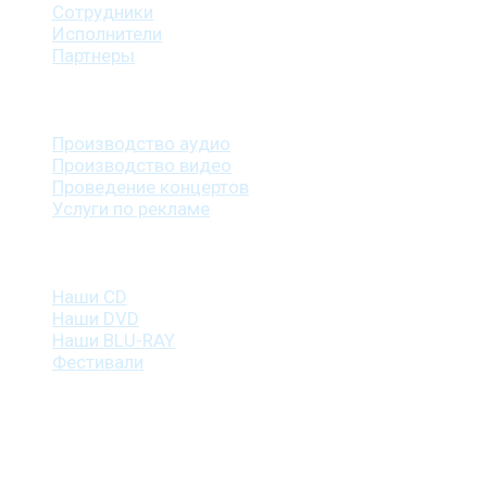
Сотрудники
Исполнители
Партнеры
Наши услуги
Производство аудио
Производство видео
Проведение концертов
Услуги по рекламе
Наша продукция
Наши CD
Наши DVD
Наши BLU-RAY
Фестивали
Контакты
г. Санкт-Петербург