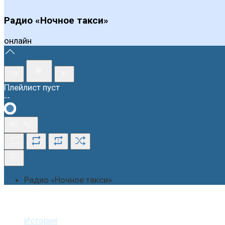
Радио «Ночное такси»
онлайн
Плейлист пуст
--
1
Радио «Ночное такси»
О студии
История