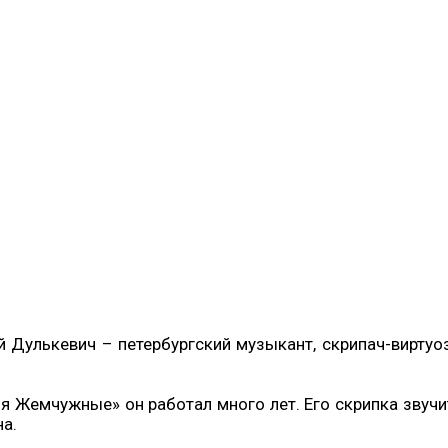
й Дулькевич – петербургский музыкант, скрипач-виртуо
ья Жемчужные» он работал много лет. Его скрипка зву
на.