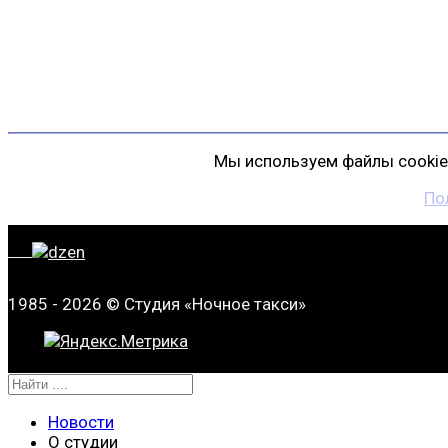
пр. Косыгина, д. 25, корп. 3
+7 (911) 223-19-29
gp@shansonspb.ru
Мы используем файлы cookie 
По
1985 - 2026 © Студия «Ночное такси»
Новости
О студии