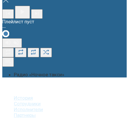
Плейлист пуст
--
1
Радио «Ночное такси»
О студии
История
Сотрудники
Исполнители
Партнеры
Наши услуги