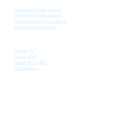
Производство аудио
Производство видео
Проведение концертов
Услуги по рекламе
Наша продукция
Наши CD
Наши DVD
Наши BLU-RAY
Фестивали
Контакты
г. Санкт-Петербург
пр. Косыгина, д. 25, корп. 3
+7 (911) 223-19-29
gp@shansonspb.ru