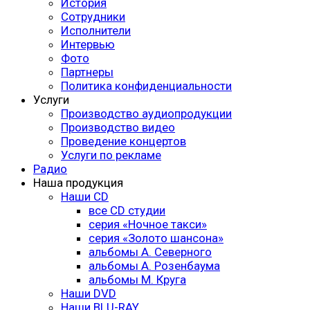
История
Сотрудники
Исполнители
Интервью
Фото
Партнеры
Политика конфиденциальности
Услуги
Производство аудиопродукции
Производство видео
Проведение концертов
Услуги по рекламе
Радио
Наша продукция
Наши CD
все CD студии
серия «Ночное такси»
серия «Золото шансона»
альбомы А. Северного
альбомы А. Розенбаума
альбомы М. Круга
Наши DVD
Наши BLU-RAY