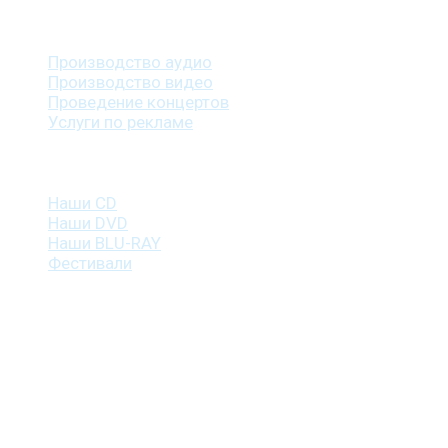
Наши услуги
Производство аудио
Производство видео
Проведение концертов
Услуги по рекламе
Наша продукция
Наши CD
Наши DVD
Наши BLU-RAY
Фестивали
Контакты
г. Санкт-Петербург
пр. Косыгина, д. 25, корп. 3
+7 (911) 223-19-29