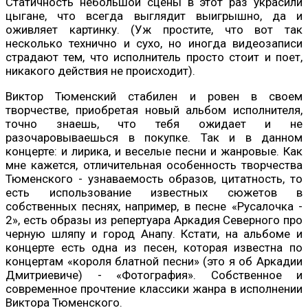
Статичность небольшой сцены в этот раз украсили
цыгане, что всегда выглядит выигрышно, да и
оживляет картинку. (Уж простите, что вот так
несколько технично и сухо, но иногда видеозаписи
страдают тем, что исполнитель просто стоит и поет,
никакого действия не происходит).
Виктор Тюменский стабилен и ровен в своем
творчестве, приобретая новый альбом исполнителя,
точно знаешь, что тебя ожидает и не
разочаровываешься в покупке. Так и в данном
концерте: и лирика, и веселые песни и жанровые. Как
мне кажется, отличительная особенность творчества
Тюменского - узнаваемость образов, цитатность, то
есть использование известных сюжетов в
собственных песнях, например, в песне «Русалочка -
2», есть образы из репертуара Аркадия Северного про
черную шляпу и город Анапу. Кстати, на альбоме и
концерте есть одна из песен, которая известна по
концертам «короля блатной песни» (это я об Аркадии
Дмитриевиче) - «Фотография». Собственное и
современное прочтение классики жанра в исполнении
Виктора Тюменского.