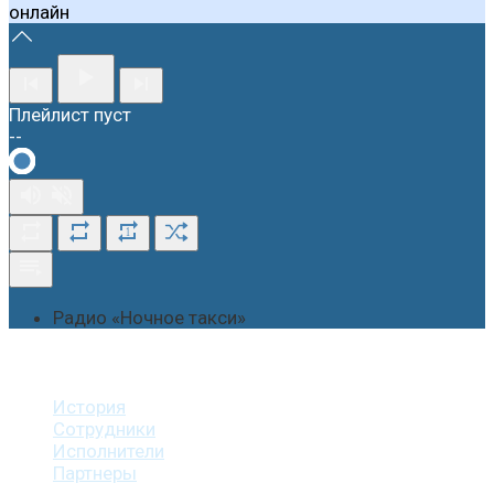
онлайн
Плейлист пуст
--
1
Радио «Ночное такси»
О студии
История
Сотрудники
Исполнители
Партнеры