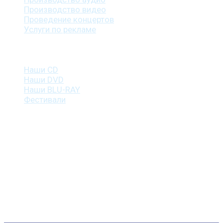
Производство видео
Проведение концертов
Услуги по рекламе
Наша продукция
Наши CD
Наши DVD
Наши BLU-RAY
Фестивали
Контакты
г. Санкт-Петербург
пр. Косыгина, д. 25, корп. 3
+7 (911) 223-19-29
gp@shansonspb.ru