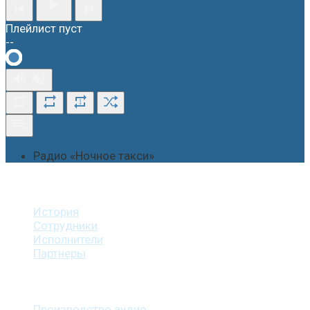
Плейлист пуст
--
1
Радио «Ночное такси»
О студии
История
Сотрудники
Исполнители
Партнеры
Наши услуги
Производство аудио