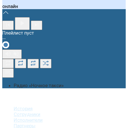
онлайн
Плейлист пуст
--
1
Радио «Ночное такси»
О студии
История
Сотрудники
Исполнители
Партнеры