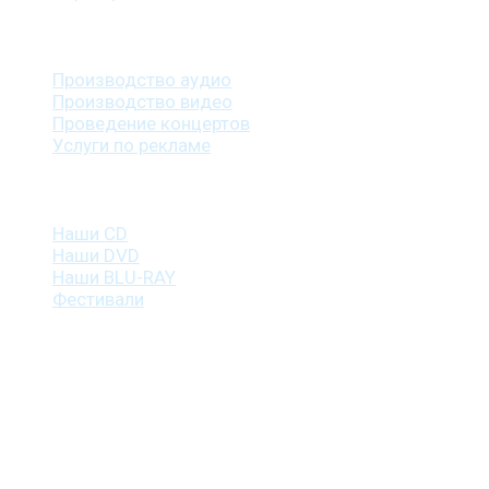
Наши услуги
Производство аудио
Производство видео
Проведение концертов
Услуги по рекламе
Наша продукция
Наши CD
Наши DVD
Наши BLU-RAY
Фестивали
Контакты
г. Санкт-Петербург
пр. Косыгина, д. 25, корп. 3
+7 (911) 223-19-29