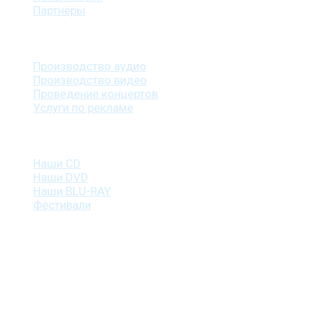
Партнеры
Наши услуги
Производство аудио
Производство видео
Проведение концертов
Услуги по рекламе
Наша продукция
Наши CD
Наши DVD
Наши BLU-RAY
Фестивали
Контакты
г. Санкт-Петербург
пр. Косыгина, д. 25, корп. 3