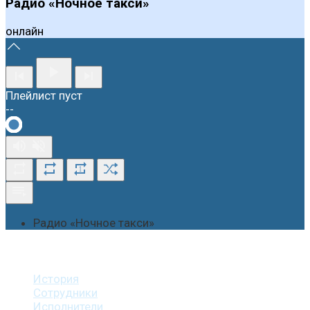
Радио «Ночное такси»
онлайн
Плейлист пуст
--
1
Радио «Ночное такси»
О студии
История
Сотрудники
Исполнители