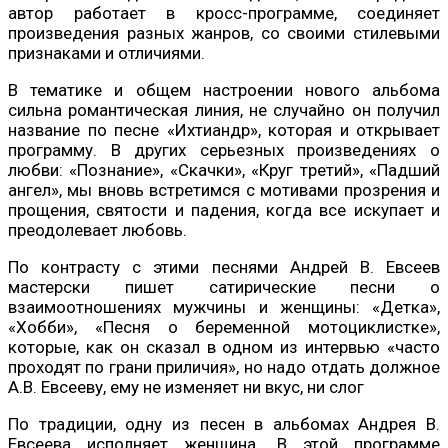
автор работает в кросс-программе, соединяет
произведения разных жанров, со своими стилевыми
признаками и отличиями.
В тематике и общем настроении нового альбома
сильна романтическая линия, не случайно он получил
название по песне «Ихтиандр», которая и открывает
программу. В других серьезных произведениях о
любви: «Познание», «Скачки», «Круг третий», «Падший
ангел», мы вновь встретимся с мотивами прозрения и
прощения, святости и падения, когда все искупает и
преодолевает любовь.
По контрасту с этими песнями Андрей В. Евсеев
мастерски пишет сатирические песни о
взаимоотношениях мужчины и женщины: «Детка»,
«Хобби», «Песня о беременной мотоциклистке»,
которые, как он сказал в одном из интервью «часто
проходят по грани приличия», но надо отдать должное
А.В. Евсееву, ему не изменяет ни вкус, ни слог
По традиции, одну из песен в альбомах Андрея В.
Евсеева исполняет женщина. В этой программе