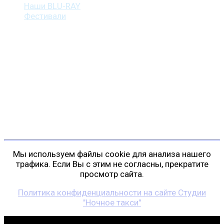
Наши BLU-RAY
Фестивали
Контакты
г. Санкт-Петербург
пр. Косыгина, д. 25, корп. 3
+7 (911) 223-19-29
gp@shansonspb.ru
Мы используем файлы cookie для анализа нашего
трафика. Если Вы с этим не согласны, прекратите
просмотр сайта.
Политика конфиденциальности на сайте Студии
"Ночное такси"