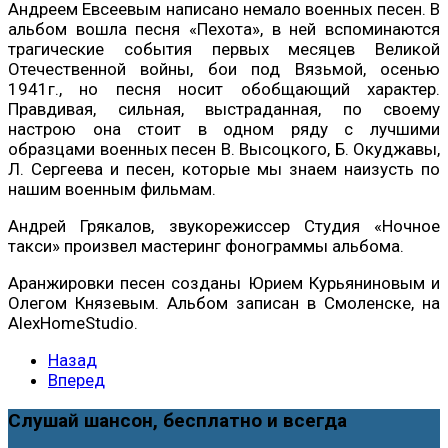
Андреем Евсеевым написано немало военных песен. В
альбом вошла песня «Пехота», в ней вспоминаются
трагические события первых месяцев Великой
Отечественной войны, бои под Вязьмой, осенью
1941г., но песня носит обобщающий характер.
Правдивая, сильная, выстраданная, по своему
настрою она стоит в одном ряду с лучшими
образцами военных песен В. Высоцкого, Б. Окуджавы,
Л. Сергеева и песен, которые мы знаем наизусть по
нашим военным фильмам.
Андрей Грякалов, звукорежиссер Студия «Ночное
такси» произвел мастеринг фонограммы альбома.
Аранжировки песен созданы Юрием Курьяниновым и
Олегом Князевым. Альбом записан в Смоленске, на
AlexHomeStudio.
Назад
Вперед
Слушай шансон, бесплатно и всегда