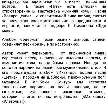
литературные переклички со стихами известных
поэтов. В песне «Путь» есть аллюзии на
стихотворение Б. Пастернака «Зимняя ночь». Песня
«Возвращение» - о спасительной силе любви, святых
человеческих взаимоотношениях, о преданности и
верности, напомнит о шедевре К. Симонова «Жди
меня».
Альбом содержит песни разных жанров, стилей,
соединяет песни разные по настроению.
Автор умеет переходить от лирической линии,
серьезных песен, написанных высоким слогом, к
юмористическим, пародийным песням. Иногда он
создает пародии на различные музыкальные стили. В
его предыдущий альбом «Ихтандр» вошла песня
«Детка» - пародия на шаблоны, тиражируемые поп-
музыкой. В альбоме «Контур» мы встретим
талантливые пародии на песни шансона, на те
сюжетные, музыкальные, языковые штампы,
которые в этих песнях встречаются («Малышка»,
«Клеточка»).