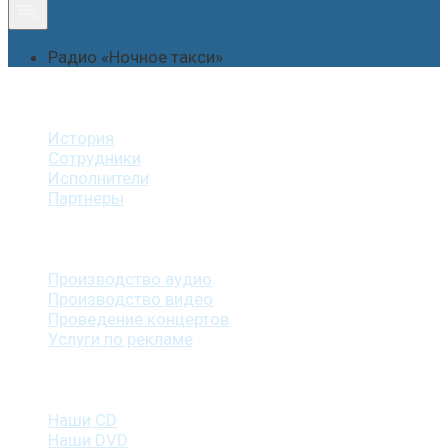
Радио «Ночное такси»
О студии
История
Сотрудники
Исполнители
Партнеры
Наши услуги
Производство аудио
Производство видео
Проведение концертов
Услуги по рекламе
Наша продукция
Наши CD
Наши DVD