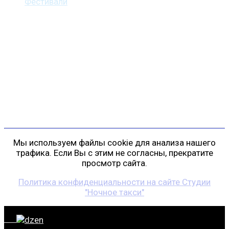
Фестивали
Контакты
г. Санкт-Петербург
пр. Косыгина, д. 25, корп. 3
+7 (911) 223-19-29
gp@shansonspb.ru
Мы используем файлы cookie для анализа нашего
трафика. Если Вы с этим не согласны, прекратите
просмотр сайта.
Политика конфиденциальности на сайте Студии
"Ночное такси"