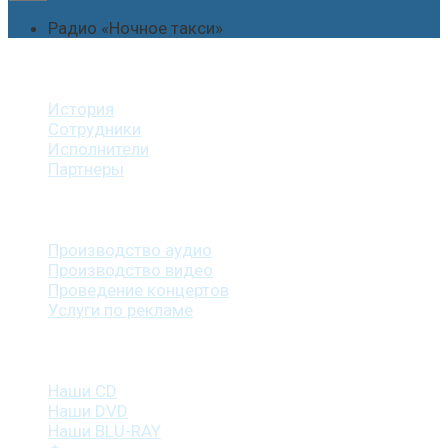
Радио «Ночное такси»
О студии
История
Сотрудники
Исполнители
Партнеры
Наши услуги
Производство аудио
Производство видео
Проведение концертов
Услуги по рекламе
Наша продукция
Наши CD
Наши DVD
Наши BLU-RAY