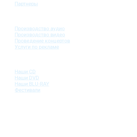
Партнеры
Наши услуги
Производство аудио
Производство видео
Проведение концертов
Услуги по рекламе
Наша продукция
Наши CD
Наши DVD
Наши BLU-RAY
Фестивали
Контакты
г. Санкт-Петербург
пр. Косыгина, д. 25, корп. 3