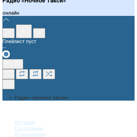
Радио «Ночное такси»
онлайн
Плейлист пуст
--
1
Радио «Ночное такси»
О студии
История
Сотрудники
Исполнители