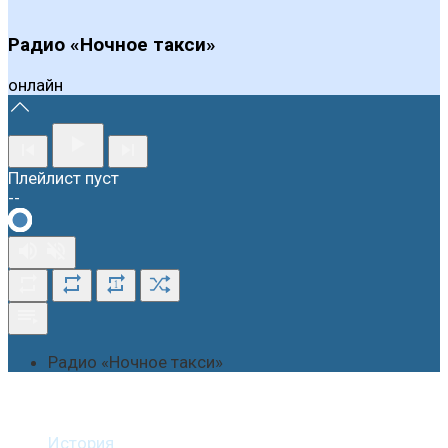
Радио «Ночное такси»
онлайн
Плейлист пуст
--
1
Радио «Ночное такси»
О студии
История