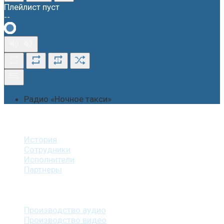
Плейлист пуст
--
1
Радио «Ночное такси»
О студии
История
Сотрудники
Исполнители
Партнеры
Наши услуги
Производство аудио
Производство видео