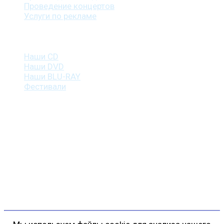
Проведение концертов
Услуги по рекламе
Наша продукция
Наши CD
Наши DVD
Наши BLU-RAY
Фестивали
Контакты
г. Санкт-Петербург
пр. Косыгина, д. 25, корп. 3
+7 (911) 223-19-29
gp@shansonspb.ru