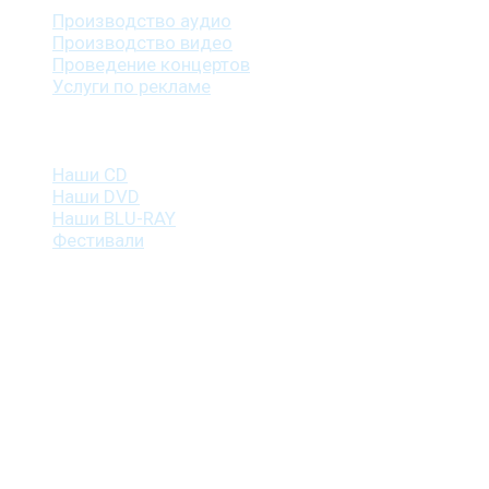
Производство аудио
Производство видео
Проведение концертов
Услуги по рекламе
Наша продукция
Наши CD
Наши DVD
Наши BLU-RAY
Фестивали
Контакты
г. Санкт-Петербург
пр. Косыгина, д. 25, корп. 3
+7 (911) 223-19-29
gp@shansonspb.ru