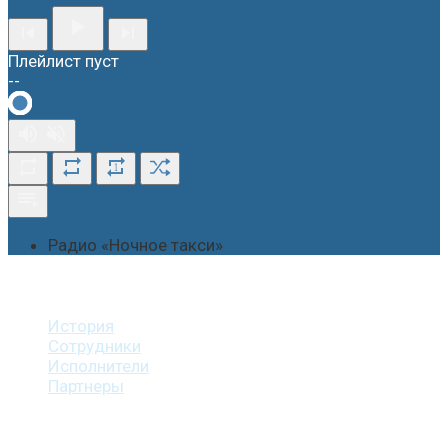
Плейлист пуст
--
1
Радио «Ночное такси»
О студии
История
Сотрудники
Исполнители
Партнеры
Наши услуги