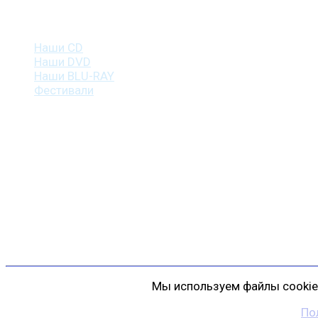
Наша продукция
Наши CD
Наши DVD
Наши BLU-RAY
Фестивали
Контакты
г. Санкт-Петербург
пр. Косыгина, д. 25, корп. 3
+7 (911) 223-19-29
gp@shansonspb.ru
Мы используем файлы cookie 
По