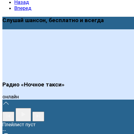
Назад
Вперед
Слушай шансон, бесплатно и всегда
Радио «Ночное такси»
онлайн
Плейлист пуст
--