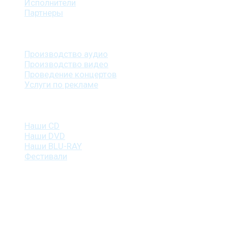
Исполнители
Партнеры
Наши услуги
Производство аудио
Производство видео
Проведение концертов
Услуги по рекламе
Наша продукция
Наши CD
Наши DVD
Наши BLU-RAY
Фестивали
Контакты
г. Санкт-Петербург
пр. Косыгина, д. 25, корп. 3