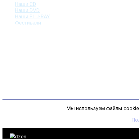
Наши CD
Наши DVD
Наши BLU-RAY
Фестивали
Контакты
г. Санкт-Петербург
пр. Косыгина, д. 25, корп. 3
+7 (911) 223-19-29
gp@shansonspb.ru
Мы используем файлы cookie 
По