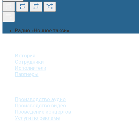
1
Радио «Ночное такси»
О студии
История
Сотрудники
Исполнители
Партнеры
Наши услуги
Производство аудио
Производство видео
Проведение концертов
Услуги по рекламе
Наша продукция