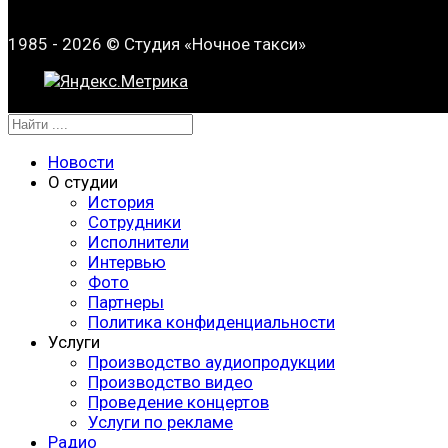
1985 - 2026 © Студия «Ночное такси»
Новости
О студии
История
Сотрудники
Исполнители
Интервью
Фото
Партнеры
Политика конфиденциальности
Услуги
Производство аудиопродукции
Производство видео
Проведение концертов
Услуги по рекламе
Радио