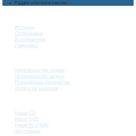
Радио «Ночное такси»
О студии
История
Сотрудники
Исполнители
Партнеры
Наши услуги
Производство аудио
Производство видео
Проведение концертов
Услуги по рекламе
Наша продукция
Наши CD
Наши DVD
Наши BLU-RAY
Фестивали