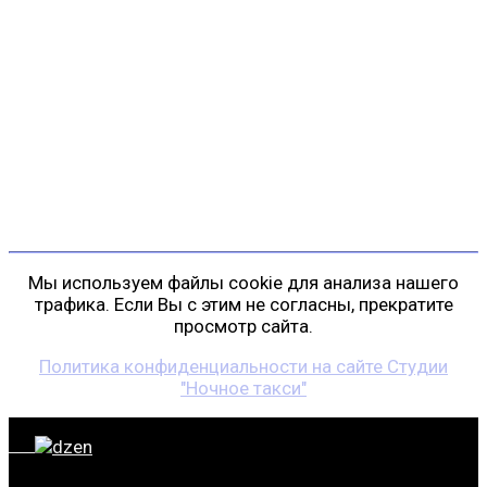
Контакты
г. Санкт-Петербург
пр. Косыгина, д. 25, корп. 3
+7 (911) 223-19-29
gp@shansonspb.ru
Мы используем файлы cookie для анализа нашего
трафика. Если Вы с этим не согласны, прекратите
просмотр сайта.
Политика конфиденциальности на сайте Студии
"Ночное такси"