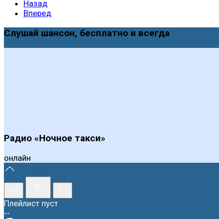
Назад
Вперед
Слушай шансон, бесплатно и всегда
Радио «Ночное такси»
онлайн
Плейлист пуст
--