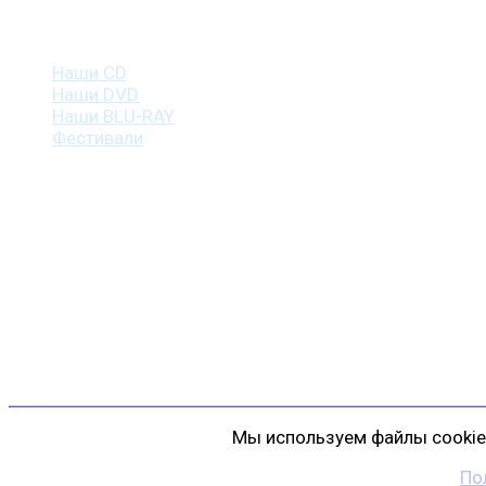
Наша продукция
Наши CD
Наши DVD
Наши BLU-RAY
Фестивали
Контакты
г. Санкт-Петербург
пр. Косыгина, д. 25, корп. 3
+7 (911) 223-19-29
gp@shansonspb.ru
Мы используем файлы cookie 
По