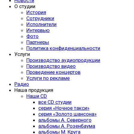
Новости
О студии
История
Сотрудники
Исполнители
Интервью
Фото
Партнеры
Политика конфиденциальности
Услуги
Производство аудиопродукции
Производство видео
Проведение концертов
Услуги по рекламе
Радио
Наша продукция
Наши CD
все CD студии
серия «Ночное такси»
серия «Золото шансона»
альбомы А. Северного
альбомы А. Розенбаума
альбомы М. Круга