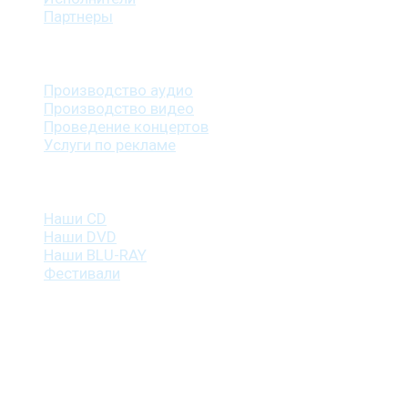
Партнеры
Наши услуги
Производство аудио
Производство видео
Проведение концертов
Услуги по рекламе
Наша продукция
Наши CD
Наши DVD
Наши BLU-RAY
Фестивали
Контакты
г. Санкт-Петербург
пр. Косыгина, д. 25, корп. 3