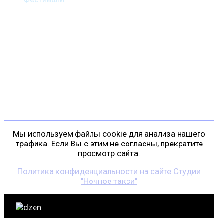
Контакты
г. Санкт-Петербург
пр. Косыгина, д. 25, корп. 3
+7 (911) 223-19-29
gp@shansonspb.ru
Мы используем файлы cookie для анализа нашего
трафика. Если Вы с этим не согласны, прекратите
просмотр сайта.
Политика конфиденциальности на сайте Студии
"Ночное такси"