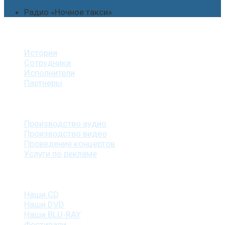
Радио «Ночное такси»
О студии
История
Сотрудники
Исполнители
Партнеры
Наши услуги
Производство аудио
Производство видео
Проведение концертов
Услуги по рекламе
Наша продукция
Наши CD
Наши DVD
Наши BLU-RAY
Фестивали