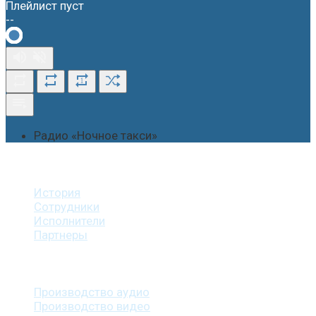
Плейлист пуст
--
1
Радио «Ночное такси»
О студии
История
Сотрудники
Исполнители
Партнеры
Наши услуги
Производство аудио
Производство видео