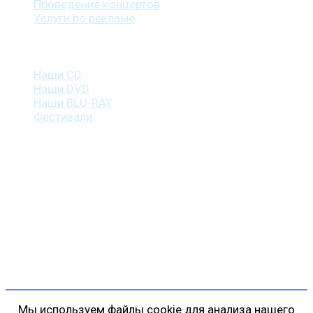
Проведение концертов
Услуги по рекламе
Наша продукция
Наши CD
Наши DVD
Наши BLU-RAY
Фестивали
Контакты
г. Санкт-Петербург
пр. Косыгина, д. 25, корп. 3
+7 (911) 223-19-29
gp@shansonspb.ru
Мы используем файлы cookie для анализа нашего