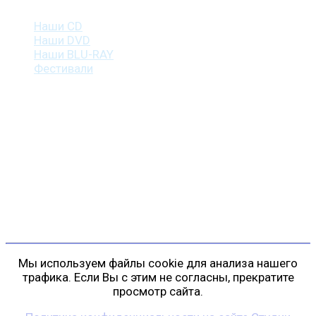
Наши CD
Наши DVD
Наши BLU-RAY
Фестивали
Контакты
г. Санкт-Петербург
пр. Косыгина, д. 25, корп. 3
+7 (911) 223-19-29
gp@shansonspb.ru
Мы используем файлы cookie для анализа нашего
трафика. Если Вы с этим не согласны, прекратите
просмотр сайта.