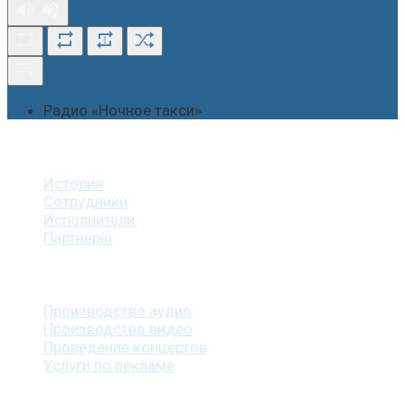
1
Радио «Ночное такси»
О студии
История
Сотрудники
Исполнители
Партнеры
Наши услуги
Производство аудио
Производство видео
Проведение концертов
Услуги по рекламе
Наша продукция