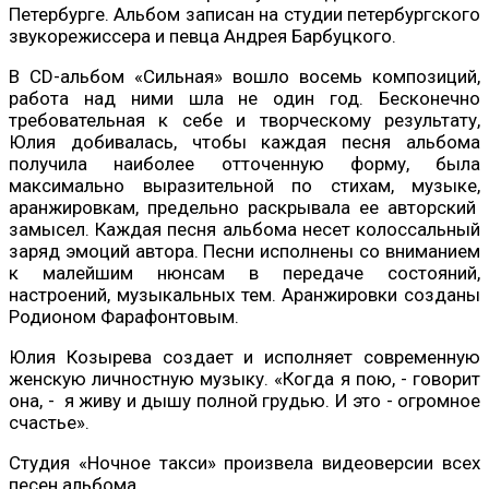
Петербурге. Альбом записан на студии петербургского
звукорежиссера и певца Андрея Барбуцкого.
В CD-альбом «Сильная» вошло восемь композиций,
работа над ними шла не один год. Бесконечно
требовательная к себе и творческому результату,
Юлия добивалась, чтобы каждая песня альбома
получила наиболее отточенную форму, была
максимально выразительной по стихам, музыке,
аранжировкам, предельно раскрывала ее авторский
замысел. Каждая песня альбома несет колоссальный
заряд эмоций автора. Песни исполнены со вниманием
к малейшим нюнсам в передаче состояний,
настроений, музыкальных тем. Аранжировки созданы
Родионом Фарафонтовым.
Юлия Козырева создает и исполняет современную
женскую личностную музыку. «Когда я пою, - говорит
она, - я живу и дышу полной грудью. И это - огромное
счастье».
Студия «Ночное такси» произвела видеоверсии всех
песен альбома.