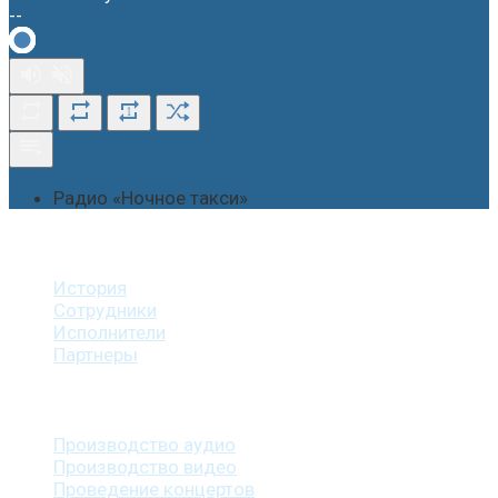
--
1
Радио «Ночное такси»
О студии
История
Сотрудники
Исполнители
Партнеры
Наши услуги
Производство аудио
Производство видео
Проведение концертов