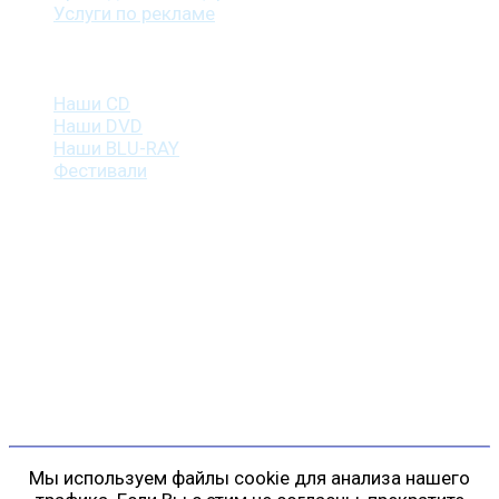
Услуги по рекламе
Наша продукция
Наши CD
Наши DVD
Наши BLU-RAY
Фестивали
Контакты
г. Санкт-Петербург
пр. Косыгина, д. 25, корп. 3
+7 (911) 223-19-29
gp@shansonspb.ru
Мы используем файлы cookie для анализа нашего