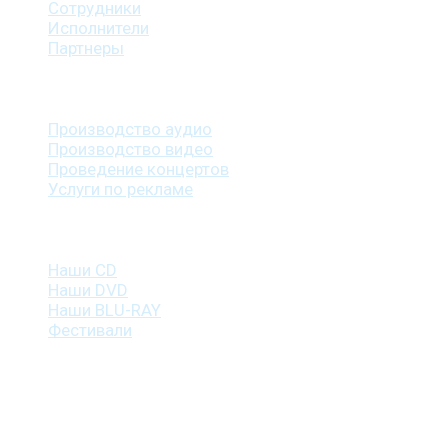
Сотрудники
Исполнители
Партнеры
Наши услуги
Производство аудио
Производство видео
Проведение концертов
Услуги по рекламе
Наша продукция
Наши CD
Наши DVD
Наши BLU-RAY
Фестивали
Контакты
г. Санкт-Петербург
пр. Косыгина, д. 25, корп. 3