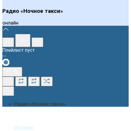
Радио «Ночное такси»
онлайн
Плейлист пуст
--
1
Радио «Ночное такси»
О студии
История