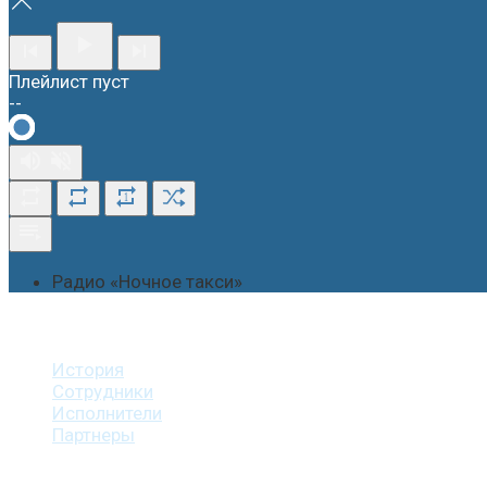
Плейлист пуст
--
1
Радио «Ночное такси»
О студии
История
Сотрудники
Исполнители
Партнеры
Наши услуги