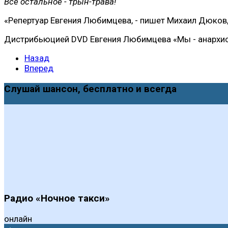
Все остальное - трын-трава!
«Репертуар Евгения Любимцева, - пишет Михаил Дюков, 
Дистрибьюцией DVD Евгения Любимцева «Мы - анархис
Назад
Вперед
Слушай шансон, бесплатно и всегда
Радио «Ночное такси»
онлайн