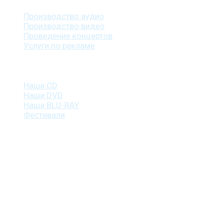
Производство аудио
Производство видео
Проведение концертов
Услуги по рекламе
Наша продукция
Наши CD
Наши DVD
Наши BLU-RAY
Фестивали
Контакты
г. Санкт-Петербург
пр. Косыгина, д. 25, корп. 3
+7 (911) 223-19-29
gp@shansonspb.ru