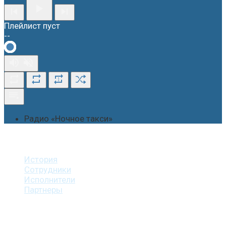
Плейлист пуст
--
1
Радио «Ночное такси»
О студии
История
Сотрудники
Исполнители
Партнеры
Наши услуги