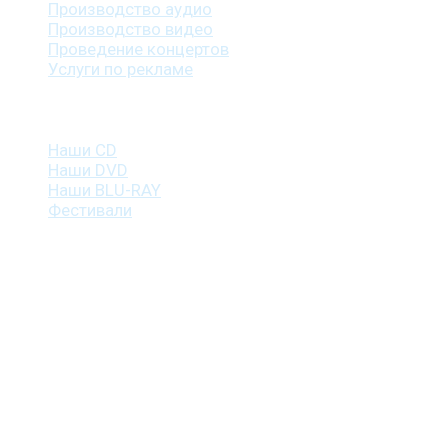
Производство аудио
Производство видео
Проведение концертов
Услуги по рекламе
Наша продукция
Наши CD
Наши DVD
Наши BLU-RAY
Фестивали
Контакты
г. Санкт-Петербург
пр. Косыгина, д. 25, корп. 3
+7 (911) 223-19-29
gp@shansonspb.ru