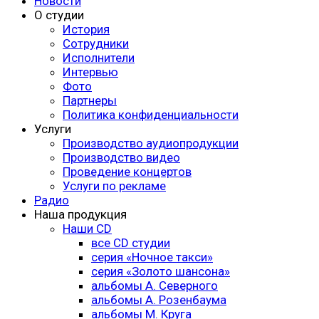
Новости
О студии
История
Сотрудники
Исполнители
Интервью
Фото
Партнеры
Политика конфиденциальности
Услуги
Производство аудиопродукции
Производство видео
Проведение концертов
Услуги по рекламе
Радио
Наша продукция
Наши CD
все CD студии
серия «Ночное такси»
серия «Золото шансона»
альбомы А. Северного
альбомы А. Розенбаума
альбомы М. Круга