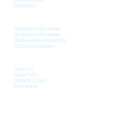
Партнеры
Наши услуги
Производство аудио
Производство видео
Проведение концертов
Услуги по рекламе
Наша продукция
Наши CD
Наши DVD
Наши BLU-RAY
Фестивали
Контакты
г. Санкт-Петербург
пр. Косыгина, д. 25, корп. 3