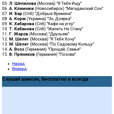
05.
Л. Шепилова
(Москва) "Я Тебя Ищу"
06.
А. Климнюк
(Новосибирск) "Магаданский Сон"
07.
И. Бар
(Спб) "Добрые Времена"
08.
А. Корж
(Украина) "Эх, Доярка"
09.
К. Хабарова
(Спб) "Кафе на углу"
10.
Т. Кабанова
(Спб) "Жалеть Не Стану"
11.
Г. Жаров
(Москва) "Друзьям"
12.
М. Шелег
(Москва) "Я Тебя Хочу"
13.
М. Шелег
(Москва) "По Садовому Кольцу"
14.
А. Воss
(Германия) "Прощай, Семья"
15.
В. Пряников
(Германия) "Позови"
Назад
Вперед
Слушай шансон, бесплатно и всегда