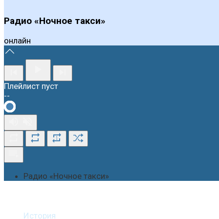
Радио «Ночное такси»
онлайн
Плейлист пуст
--
1
Радио «Ночное такси»
О студии
История