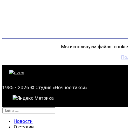
пр. Косыгина, д. 25, корп. 3
+7 (911) 223-19-29
gp@shansonspb.ru
Мы используем файлы cookie 
По
1985 - 2026 © Студия «Ночное такси»
Новости
О студии