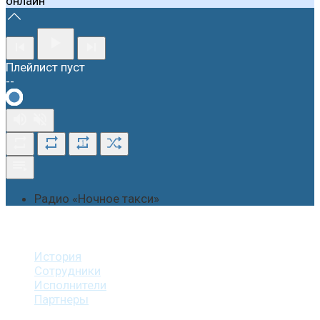
онлайн
Плейлист пуст
--
1
Радио «Ночное такси»
О студии
История
Сотрудники
Исполнители
Партнеры