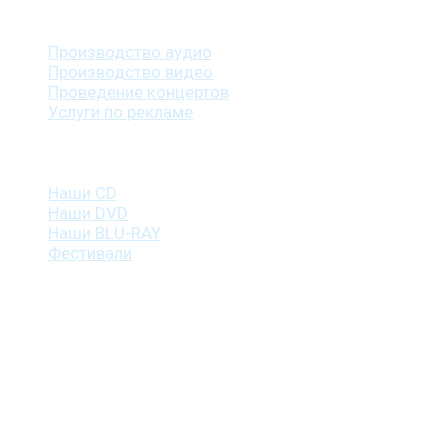
Наши услуги
Производство аудио
Производство видео
Проведение концертов
Услуги по рекламе
Наша продукция
Наши CD
Наши DVD
Наши BLU-RAY
Фестивали
Контакты
г. Санкт-Петербург
пр. Косыгина, д. 25, корп. 3
+7 (911) 223-19-29
gp@shansonspb.ru