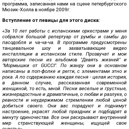
программа, записанная нами на сцене петербургского
Мюзик-Холла в ноябре 2009г.
Вступление от певицы для этого диска:
«За 10 лет работы с испанскими оркестрами у меня
собрался большой репертуар от румбы и самбы до
пасодобля и ча-ча-ча. В программе предусмотрены
танцевальное шоу и захватывающие видео
инсталляции в испанском стиле. Прозвучат и мои
авторские песни из альбомов "Девять жизней" и
"Мормышки от GUCCI". По жанру они в основном
написаны в поп-фолке и регги, с элементами этно и
рока. А по содержанию каждая песня - целая история,
в данном случае, рассказанная современной
женщиной, то есть, мной. Песни веселые и грустные,
жизнерадостные и драматичные, о любви и разлуке, о
ревности и неудержимом стремлении любой ценой
добиться своего. Они вас порадуют и поднимут
настроение, украсят любой праздник и подбодрят в
минуту одиночества. Все они раскрывают внутренний
мир странствующей женщины, ищущей свое
счастье».