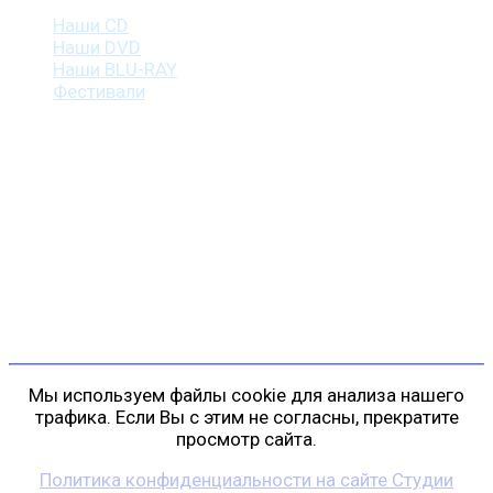
Наши CD
Наши DVD
Наши BLU-RAY
Фестивали
Контакты
г. Санкт-Петербург
пр. Косыгина, д. 25, корп. 3
+7 (911) 223-19-29
gp@shansonspb.ru
Мы используем файлы cookie для анализа нашего
трафика. Если Вы с этим не согласны, прекратите
просмотр сайта.
Политика конфиденциальности на сайте Студии