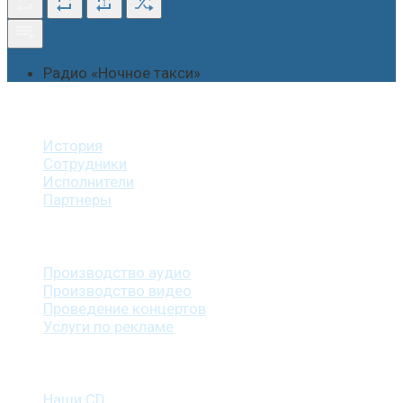
1
Радио «Ночное такси»
О студии
История
Сотрудники
Исполнители
Партнеры
Наши услуги
Производство аудио
Производство видео
Проведение концертов
Услуги по рекламе
Наша продукция
Наши CD