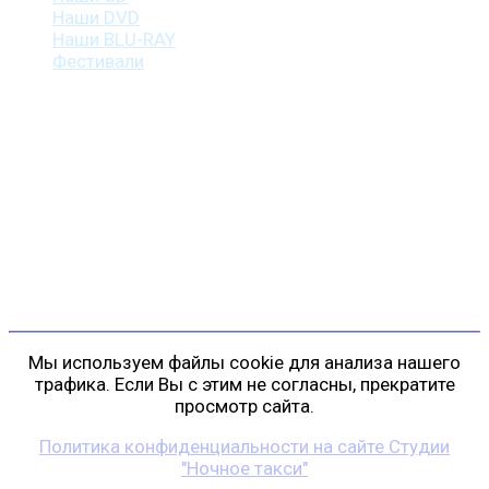
Наши DVD
Наши BLU-RAY
Фестивали
Контакты
г. Санкт-Петербург
пр. Косыгина, д. 25, корп. 3
+7 (911) 223-19-29
gp@shansonspb.ru
Мы используем файлы cookie для анализа нашего
трафика. Если Вы с этим не согласны, прекратите
просмотр сайта.
Политика конфиденциальности на сайте Студии
"Ночное такси"