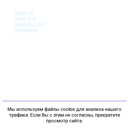
Наша продукция
Наши CD
Наши DVD
Наши BLU-RAY
Фестивали
Контакты
г. Санкт-Петербург
пр. Косыгина, д. 25, корп. 3
+7 (911) 223-19-29
gp@shansonspb.ru
Мы используем файлы cookie для анализа нашего
трафика. Если Вы с этим не согласны, прекратите
просмотр сайта.