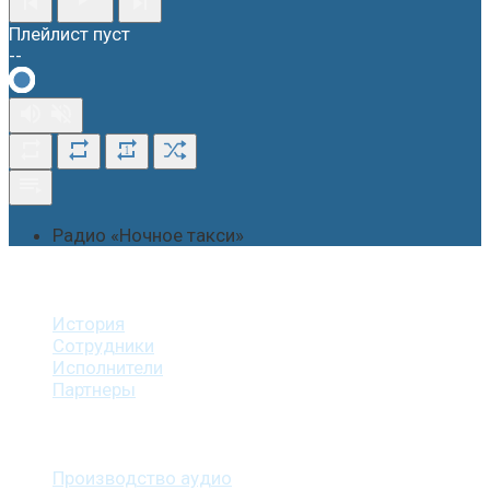
Плейлист пуст
--
1
Радио «Ночное такси»
О студии
История
Сотрудники
Исполнители
Партнеры
Наши услуги
Производство аудио