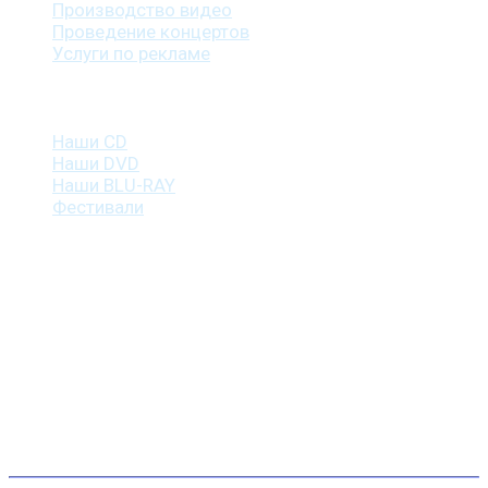
Производство видео
Проведение концертов
Услуги по рекламе
Наша продукция
Наши CD
Наши DVD
Наши BLU-RAY
Фестивали
Контакты
г. Санкт-Петербург
пр. Косыгина, д. 25, корп. 3
+7 (911) 223-19-29
gp@shansonspb.ru