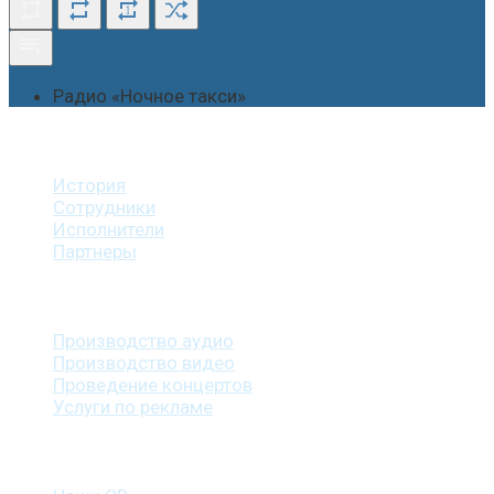
1
Радио «Ночное такси»
О студии
История
Сотрудники
Исполнители
Партнеры
Наши услуги
Производство аудио
Производство видео
Проведение концертов
Услуги по рекламе
Наша продукция