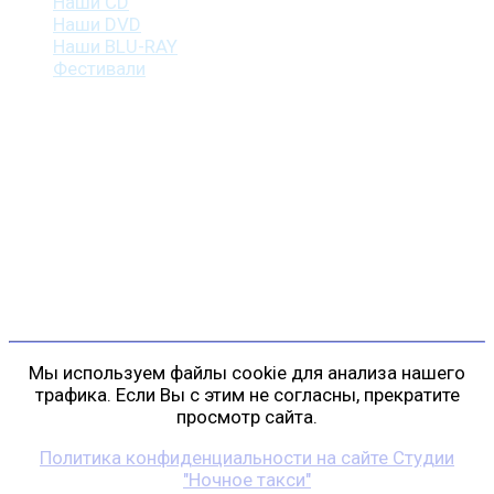
Наши CD
Наши DVD
Наши BLU-RAY
Фестивали
Контакты
г. Санкт-Петербург
пр. Косыгина, д. 25, корп. 3
+7 (911) 223-19-29
gp@shansonspb.ru
Мы используем файлы cookie для анализа нашего
трафика. Если Вы с этим не согласны, прекратите
просмотр сайта.
Политика конфиденциальности на сайте Студии
"Ночное такси"