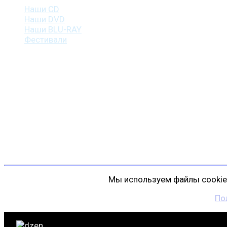
Наши CD
Наши DVD
Наши BLU-RAY
Фестивали
Контакты
г. Санкт-Петербург
пр. Косыгина, д. 25, корп. 3
+7 (911) 223-19-29
gp@shansonspb.ru
Мы используем файлы cookie 
По