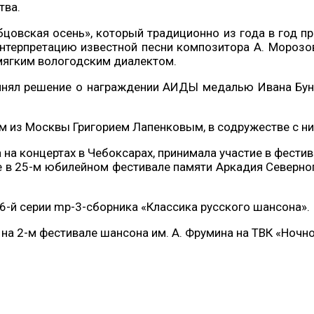
тва.
цовская осень», который традиционно из года в год п
нтерпретацию известной песни композитора А. Морозова
мягким вологодским диалектом.
инял решение о награждении АИДЫ медалью Ивана Буни
 из Москвы Григорием Лапенковым, в содружестве с ни
на концертах в Чебоксарах, принимала участие в фести
е в 25-м юбилейном фестивале памяти Аркадия Северно
6-й серии mp-3-cборника «Классика русского шансона».
а 2-м фестивале шансона им. А. Фрумина на ТВК «Ночное