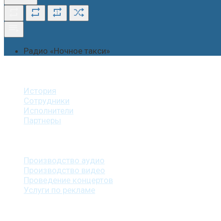
1
Радио «Ночное такси»
О студии
История
Сотрудники
Исполнители
Партнеры
Наши услуги
Производство аудио
Производство видео
Проведение концертов
Услуги по рекламе
Наша продукция