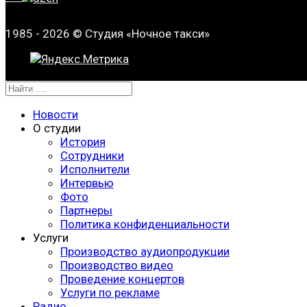
1985 - 2026 © Студия «Ночное такси»
Новости
О студии
История
Сотрудники
Исполнители
Интервью
Фото
Партнеры
Политика конфиденциальности
Услуги
Производство аудиопродукции
Производство видео
Проведение концертов
Услуги по рекламе
Радио