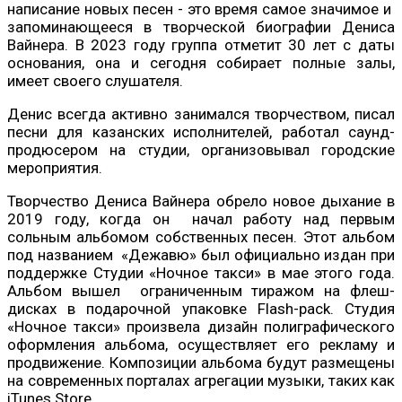
написание новых песен - это время самое значимое и
запоминающееся в творческой биографии Дениса
Вайнера. В 2023 году группа отметит 30 лет с даты
основания, она и сегодня собирает полные залы,
имеет своего слушателя.
Денис всегда активно занимался творчеством, писал
песни для казанских исполнителей, работал саунд-
продюсером на студии, организовывал городские
мероприятия.
Творчество Дениса Вайнера обрело новое дыхание в
2019 году, когда он начал работу над первым
сольным альбомом собственных песен. Этот альбом
под названием «Дежавю» был официально издан при
поддержке Студии «Ночное такси» в мае этого года.
Альбом вышел ограниченным тиражом на флеш-
дисках в подарочной упаковке Flash-pack. Студия
«Ночное такси» произвела дизайн полиграфического
оформления альбома, осуществляет его рекламу и
продвижение. Композиции альбома будут размещены
на современных порталах агрегации музыки, таких как
iTunes Store.