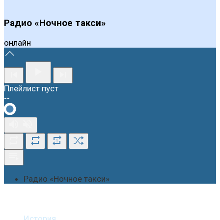
Радио «Ночное такси»
онлайн
Плейлист пуст
--
1
Радио «Ночное такси»
О студии
История