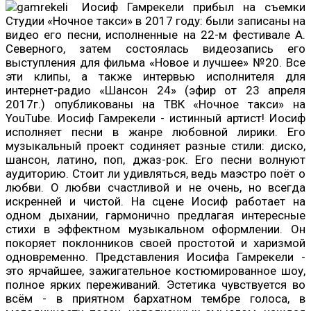
Иосиф Гамрекели прибыл на съемки
Студии «Ночное такси» в 2017 году: были записаны на
видео его песни, исполненные на 22-м фестивале А.
Северного, затем состоялась видеозапись его
выступления для фильма «Новое и лучшее» №20. Все
эти клипы, а также интервью исполнителя для
интернет-радио «Шансон 24» (эфир от 23 апреля
2017г.) опубликованы на ТВК «Ночное такси» на
YouTube. Иосиф Гамрекели - истинный артист! Иосиф
исполняет песни в жанре любовной лирики. Его
музыкальный проект содиняет разные стили: диско,
шансон, латино, поп, джаз-рок. Его песни волнуют
аудиторию. Стоит ли удивляться, ведь маэстро поёт о
любви. О любви счастливой и не очень, но всегда
искренней и чистой. На сцене Иосиф работает на
одном дыхании, гармонично предлагая интересные
стихи в эффектном музыкальном оформлении. Он
покоряет поклонников своей простотой и харизмой
одновременно. Представления Иосифа Гамрекели -
это ярчайшее, зажигательное костюмированное шоу,
полное ярких переживаний. Эстетика чувствуется во
всём - в приятном бархатном тембре голоса, в