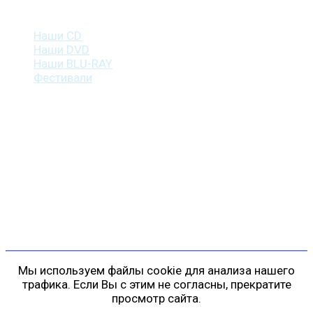
Наша продукция
Наши CD
Наши DVD
Наши BLU-RAY
Фестивали
Контакты
г. Санкт-Петербург
пр. Косыгина, д. 25, корп. 3
+7 (911) 223-19-29
gp@shansonspb.ru
Мы используем файлы cookie для анализа нашего
трафика. Если Вы с этим не согласны, прекратите
просмотр сайта.