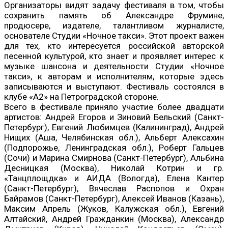
Организаторы видят задачу фестиваля в том, чтобы
сохранить память об Александре Фрумине,
продюсере, издателе, талантливом журналисте,
основателе Студии «Ночное такси». Этот проект важен
для тех, кто интересуется российской авторской
песенной культурой, кто знает и проявляет интерес к
музыке шансона и деятельности Студии «Ночное
такси», к авторам и исполнителям, которые здесь
записываются и выступают. Фестиваль состоялся в
клубе «А2» на Петроградской стороне.
Всего в фестивале приняло участие более двадцати
артистов: Андрей Егоров и Зиновий Бельский (Санкт-
Петербург), Евгений Любимцев (Калининград), Андрей
Нищих (Аша, Челябинская обл.), Альберт Алексахин
(Подпорожье, Ленинградская обл.), Роберт Гальцев
(Сочи) и Марина Смирнова (Санкт-Петербург), Альбина
Десницкая (Москва), Николай Котрин и гр.
«Танцплощдка» и АИДА (Вологда), Елена Кантер
(Санкт-Петербург), Вячеслав Распопов и Охран
Байрамов (Санкт-Петербург), Алексей Иванов (Казань),
Максим Апрель (Жуков, Калужская обл.), Евгений
Алтайский, Андрей Гражданкин (Москва), Александр