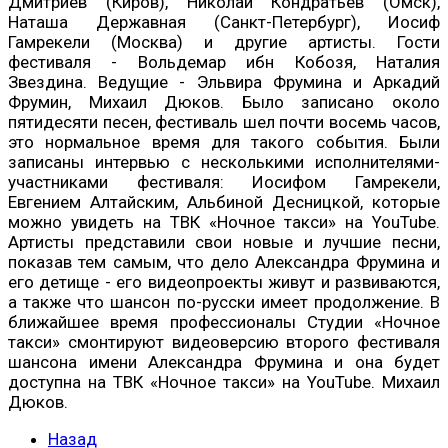
Дмитриев (Киров), Николай Кондратьев (Омск),
Наташа Державная (Санкт-Петербург), Иосиф
Гамрекели (Москва) и другие артисты. Гости
фестиваля - Вольдемар ибн Кобозя, Наталия
Звездина. Ведущие - Эльвира Фрумина и Аркадий
Фрумин, Михаил Дюков. Было записано около
пятидесяти песен, фестиваль шел почти восемь часов,
это нормальное время для такого события. Были
записаны интервью с несколькими исполнителями-
участниками фестиваля: Иосифом Гамрекели,
Евгением Алтайским, Альбиной Десницкой, которые
можно увидеть на ТВК «Ночное такси» на YouTube.
Артисты представили свои новые и лучшие песни,
показав тем самым, что дело Александра Фрумина и
его детище - его видеопроекты живут и развиваются,
а также что шансон по-русски имеет продолжение. В
ближайшее время профессионалы Студии «Ночное
такси» смонтируют видеоверсию второго фестиваля
шансона имени Александра Фрумина и она будет
доступна на ТВК «Ночное такси» на YouTube. Михаил
Дюков.
Назад