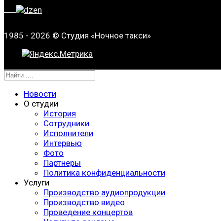
1985 - 2026 © Студия «Ночное такси»
Новости
О студии
История
Сотрудники
Исполнители
Интервью
Фото
Партнеры
Политика конфиденциальности
Услуги
Производство аудиопродукции
Производство видео
Проведение концертов