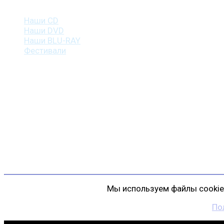
Наша продукция
Наши CD
Наши DVD
Наши BLU-RAY
Фестивали
Контакты
г. Санкт-Петербург
пр. Косыгина, д. 25, корп. 3
+7 (911) 223-19-29
gp@shansonspb.ru
Мы используем файлы cookie 
По