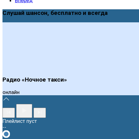
Вперед
Слушай шансон, бесплатно и всегда
Радио «Ночное такси»
онлайн
Плейлист пуст
--