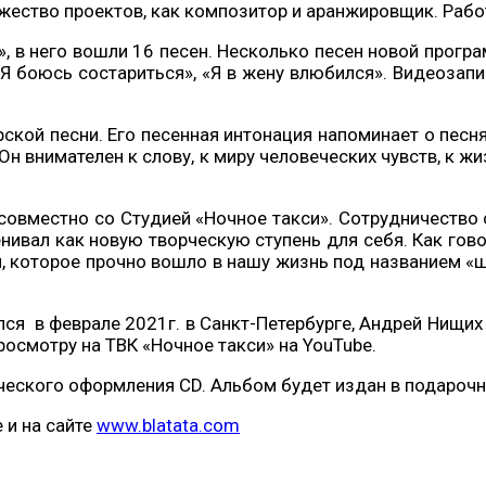
жество проектов, как композитор и аранжировщик. Рабо
, в него вошли 16 песен. Несколько песен новой прогр
 «Я боюсь состариться», «Я в жену влюбился». Видеозап
кой песни. Его песенная интонация напоминает о песнях
н внимателен к слову, к миру человеческих чувств, к ж
овместно со Студией «Ночное такси». Сотрудничество 
нивал как новую творческую ступень для себя. Как гов
, которое прочно вошло в нашу жизнь под названием «
лся в феврале 2021г. в Санкт-Петербурге, Андрей Нищих
росмотру на ТВК «Ночное такси» на YouTube.
еского оформления CD. Альбом будет издан в подарочно
 и на сайте
www.blatata.com