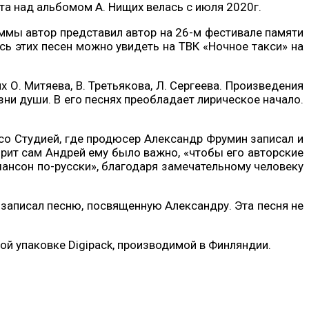
та над альбомом А. Нищих велась с июля 2020г.
аммы автор представил автор на 26-м фестивале памяти
ись этих песен можно увидеть на ТВК «Ночное такси» на
 О. Митяева, В. Третьякова, Л. Сергеева. Произведения
изни души. В его песнях преобладает лирическое начало.
со Студией, где продюсер Александр Фрумин записал и
орит сам Андрей ему было важно, «чтобы его авторские
шансон по-русски», благодаря замечательному человеку
 записал песню, посвященную Александру. Эта песня не
й упаковке Digipack, производимой в Финляндии.